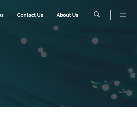
es
Contact Us
About Us