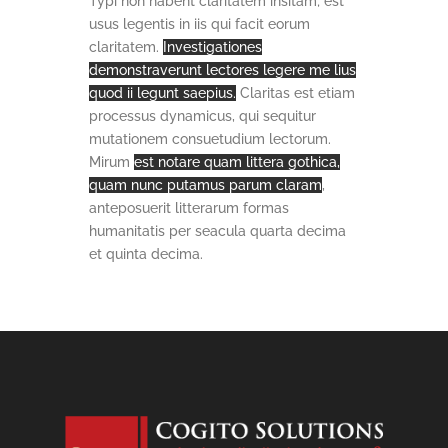
Typi non habent claritatem insitam; est
usus legentis in iis qui facit eorum
claritatem.
Investigationes
demonstraverunt lectores legere me lius
quod ii legunt saepius.
Claritas est etiam
processus dynamicus, qui sequitur
mutationem consuetudium lectorum.
Mirum
est notare quam littera gothica,
quam nunc putamus parum claram
,
anteposuerit litterarum formas
humanitatis per seacula quarta decima
et quinta decima.