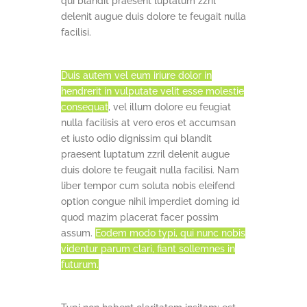
qui blandit praesent luptatum zzril
delenit augue duis dolore te feugait nulla
facilisi.
Duis autem vel eum iriure dolor in
hendrerit in vulputate velit esse molestie
consequat
, vel illum dolore eu feugiat
nulla facilisis at vero eros et accumsan
et iusto odio dignissim qui blandit
praesent luptatum zzril delenit augue
duis dolore te feugait nulla facilisi. Nam
liber tempor cum soluta nobis eleifend
option congue nihil imperdiet doming id
quod mazim placerat facer possim
assum.
Eodem modo typi, qui nunc nobis
videntur parum clari, fiant sollemnes in
futurum.